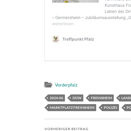
Vorderpfalz
2024-06
DÜW
FREINSHEIM
LAND
MARKTPLATZ FREINSHEIM
POLIZEI
PO
VORHERIGER BEITRAG