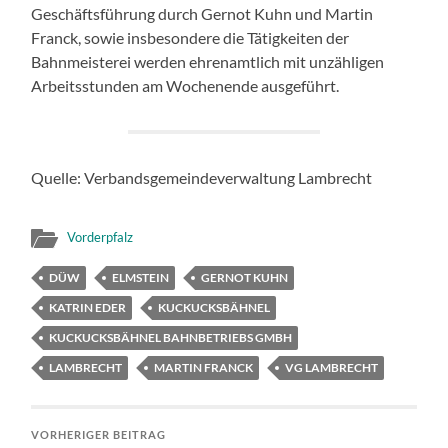
Geschäftsführung durch Gernot Kuhn und Martin
Franck, sowie insbesondere die Tätigkeiten der
Bahnmeisterei werden ehrenamtlich mit unzähligen
Arbeitsstunden am Wochenende ausgeführt.
Quelle: Verbandsgemeindeverwaltung Lambrecht
Vorderpfalz
DÜW
ELMSTEIN
GERNOT KUHN
KATRIN EDER
KUCKUCKSBÄHNEL
KUCKUCKSBÄHNEL BAHNBETRIEBS GMBH
LAMBRECHT
MARTIN FRANCK
VG LAMBRECHT
VORHERIGER BEITRAG