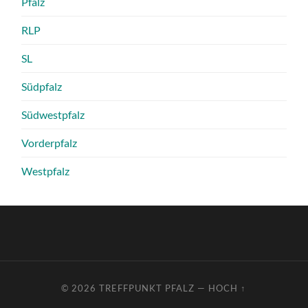
Pfalz
RLP
SL
Südpfalz
Südwestpfalz
Vorderpfalz
Westpfalz
© 2026
TREFFPUNKT PFALZ
—
HOCH ↑