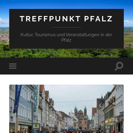
TREFFPUNKT PFALZ
Kultur, Tourismus und Veranstaltungen in der
Pfalz
Suchfe
Mobile-
ein-/a
Menü
ein-/ausblenden