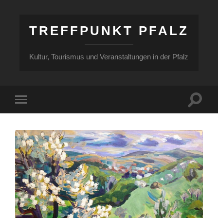
TREFFPUNKT PFALZ
Kultur, Tourismus und Veranstaltungen in der Pfalz
Suchfe
Mobile-
ein-/a
Menü
ein-/ausblenden