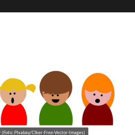
r (Foto: Pixabay/Clker-Free-Vector-Images)