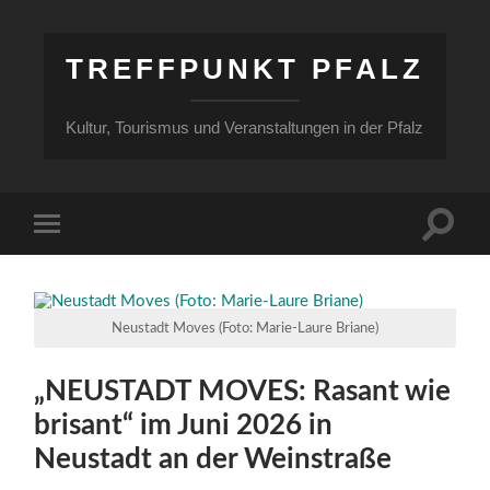
TREFFPUNKT PFALZ
Kultur, Tourismus und Veranstaltungen in der Pfalz
Suchfe
Mobile-
ein-/a
Menü
ein-/ausblenden
Neustadt Moves (Foto: Marie-Laure Briane)
„NEUSTADT MOVES: Rasant wie
brisant“ im Juni 2026 in
Neustadt an der Weinstraße