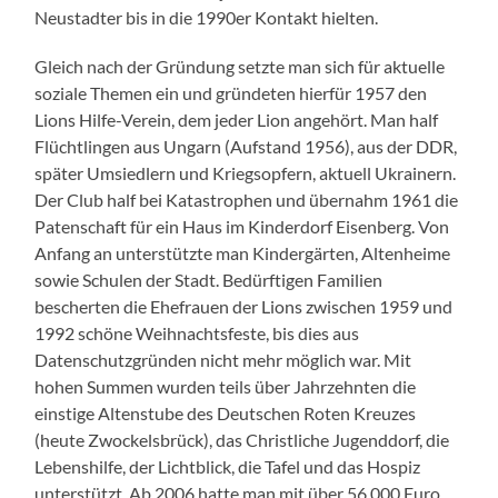
Neustadter bis in die 1990er Kontakt hielten.
Gleich nach der Gründung setzte man sich für aktuelle
soziale Themen ein und gründeten hierfür 1957 den
Lions Hilfe-Verein, dem jeder Lion angehört. Man half
Flüchtlingen aus Ungarn (Aufstand 1956), aus der DDR,
später Umsiedlern und Kriegsopfern, aktuell Ukrainern.
Der Club half bei Katastrophen und übernahm 1961 die
Patenschaft für ein Haus im Kinderdorf Eisenberg. Von
Anfang an unterstützte man Kindergärten, Altenheime
sowie Schulen der Stadt. Bedürftigen Familien
bescherten die Ehefrauen der Lions zwischen 1959 und
1992 schöne Weihnachtsfeste, bis dies aus
Datenschutzgründen nicht mehr möglich war. Mit
hohen Summen wurden teils über Jahrzehnten die
einstige Altenstube des Deutschen Roten Kreuzes
(heute Zwockelsbrück), das Christliche Jugenddorf, die
Lebenshilfe, der Lichtblick, die Tafel und das Hospiz
unterstützt. Ab 2006 hatte man mit über 56.000 Euro