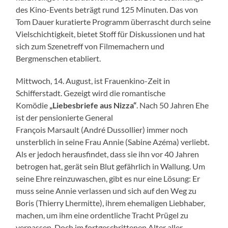
des Kino-Events beträgt rund 125 Minuten. Das von
Tom Dauer kuratierte Programm überrascht durch seine
Vielschichtigkeit, bietet Stoff für Diskussionen und hat
sich zum Szenetreff von Filmemachern und
Bergmenschen etabliert.
Mittwoch, 14. August, ist Frauenkino-Zeit in
Schifferstadt. Gezeigt wird die romantische
Komödie
„Liebesbriefe aus Nizza“
. Nach 50 Jahren Ehe
ist der pensionierte General
François Marsault (André Dussollier) immer noch
unsterblich in seine Frau Annie (Sabine Azéma) verliebt.
Als er jedoch herausfindet, dass sie ihn vor 40 Jahren
betrogen hat, gerät sein Blut gefährlich in Wallung. Um
seine Ehre reinzuwaschen, gibt es nur eine Lösung: Er
muss seine Annie verlassen und sich auf den Weg zu
Boris (Thierry Lhermitte), ihrem ehemaligen Liebhaber,
machen, um ihm eine ordentliche Tracht Prügel zu
verpassen. Doch im fortgeschrittenen Alter aller