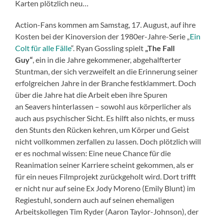
Karten plötzlich neu…
Action-Fans kommen am Samstag, 17. August, auf ihre
Kosten bei der Kinoversion der 1980er-Jahre-Serie „
Ein
Colt für alle Fälle
“. Ryan Gossling spielt
„The Fall
Guy“
, ein in die Jahre gekommener, abgehalfterter
Stuntman, der sich verzweifelt an die Erinnerung seiner
erfolgreichen Jahre in der Branche festklammert. Doch
über die Jahre hat die Arbeit eben ihre Spuren
an Seavers hinterlassen – sowohl aus körperlicher als
auch aus psychischer Sicht. Es hilft also nichts, er muss
den Stunts den Rücken kehren, um Körper und Geist
nicht vollkommen zerfallen zu lassen. Doch plötzlich will
er es nochmal wissen: Eine neue Chance für die
Reanimation seiner Karriere scheint gekommen, als er
für ein neues Filmprojekt zurückgeholt wird. Dort trifft
er nicht nur auf seine Ex Jody Moreno (Emily Blunt) im
Regiestuhl, sondern auch auf seinen ehemaligen
Arbeitskollegen Tim Ryder (Aaron Taylor-Johnson), der