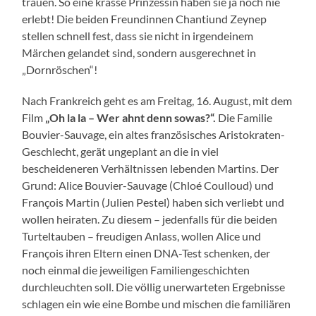
trauen. So eine krasse Prinzessin haben sie ja noch nie
erlebt! Die beiden Freundinnen Chantiund Zeynep
stellen schnell fest, dass sie nicht in irgendeinem
Märchen gelandet sind, sondern ausgerechnet in
„Dornröschen“!
Nach Frankreich geht es am Freitag, 16. August, mit dem
Film
„Oh la
la
–
Wer ahnt denn sowas?“
.
Die Familie
Bouvier-Sauvage, ein altes französisches Aristokraten-
Geschlecht, gerät ungeplant an die in viel
bescheideneren Verhältnissen lebenden Martins. Der
Grund: Alice Bouvier-Sauvage (Chloé Coulloud) und
François Martin (Julien Pestel) haben sich verliebt und
wollen heiraten. Zu diesem – jedenfalls für die beiden
Turteltauben – freudigen Anlass, wollen Alice und
François ihren Eltern einen DNA-Test schenken, der
noch einmal die jeweiligen Familiengeschichten
durchleuchten soll. Die völlig unerwarteten Ergebnisse
schlagen ein wie eine Bombe und mischen die familiären