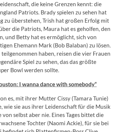
Leidenschaft, die keine Grenzen kennt: die
gland Patriots. Brady spielen zu sehen hat
 zu überstehen, Trish hat großen Erfolg mit
ber die Patriots, Maura hat es geholfen, den
, und Betty hat es ermöglicht, sich von
chtigen Ehemann Mark (Bob Balaban) zu lösen.
teilgenommen haben, reisen die vier Frauen
egendäre Spiel zu sehen, das das größte
per Bowl werden sollte.
Houston: I wanna dance with somebody“
on es, mit ihrer Mutter Cissy (Tamara Tunie)
e, wie sie aus ihrer Leidenschaft für die Musik
von selbst aber nie. Eines Tages bittet die
rwachsene Tochter (Naomi Ackie), für sie bei
i befindet sich Plattenfirmen-Boss Clive