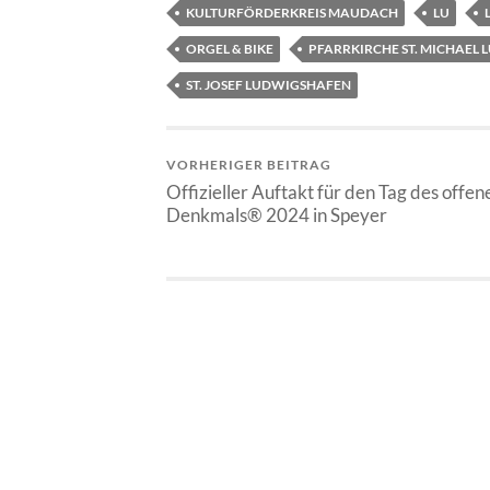
KULTURFÖRDERKREIS MAUDACH
LU
ORGEL & BIKE
PFARRKIRCHE ST. MICHAEL
ST. JOSEF LUDWIGSHAFEN
VORHERIGER BEITRAG
Offizieller Auftakt für den Tag des offen
Denkmals® 2024 in Speyer