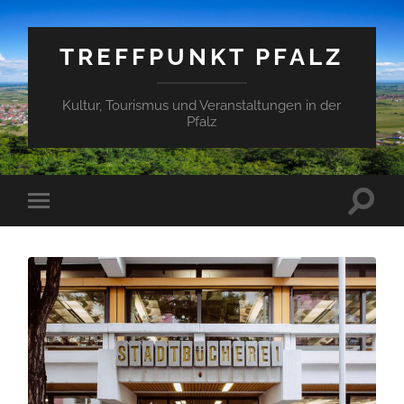
TREFFPUNKT PFALZ
Kultur, Tourismus und Veranstaltungen in der
Pfalz
Suchfe
Mobile-
ein-/a
Menü
ein-/ausblenden