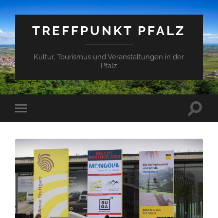
TREFFPUNKT PFALZ
Kultur, Tourismus und Veranstaltungen in der
Pfalz
Suchfe
Mobile-
ein-/a
Menü
ein-/ausblenden