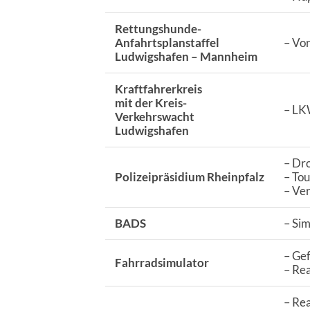
Rettungshunde-
Anfahrtsplan
staffel
– Vo
Ludwigshafen – Mannheim
Kraftfahrerkreis
mit der Kreis-
– LK
Verkehrswacht
Ludwigshafen
– Dro
Polizeipräsidium Rheinpfalz
– Tou
– Ver
BADS
– Sim
– Ge
Fahrradsimulator
– Re
– Rea