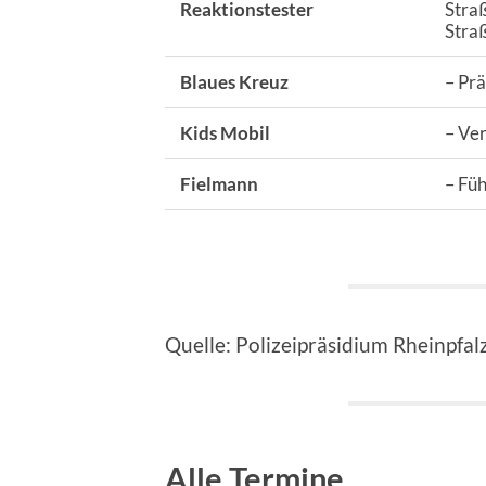
Reaktionstester
Stra
Stra
Blaues Kreuz
– Pr
Kids Mobil
– Ver
Fielmann
– Füh
Quelle: Polizeipräsidium Rheinpfal
Alle Termine