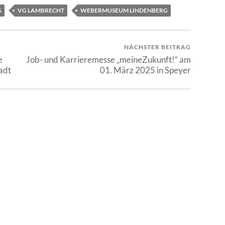
G
VG LAMBRECHT
WEBERMUSEUM LINDENBERG
NÄCHSTER BEITRAG
e
Job- und Karrieremesse „meineZukunft!“ am
adt
01. März 2025 in Speyer