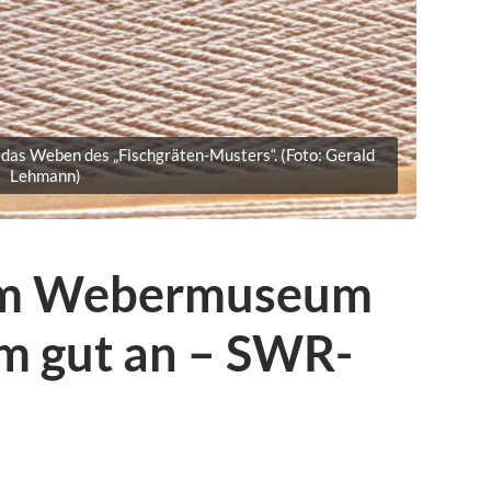
 das Weben des „Fischgräten-Musters“. (Foto: Gerald
Lehmann)
im Webermuseum
m gut an – SWR-