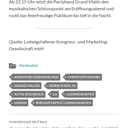
Ab 22.15 Uhr setzt die Partyband Grand Malör den
musikalischen Schlusspunkt am Eröffnungsabend und
rockt das feierfreudige Publikum bis tief in die Nacht.
Quelle: Ludwigshafener Kongress- und Marketing-
Gesellschaft mbH
Vorderpfalz
ANONYME GIDDARISCHDE
CHRISTOPH KEIMES
GRAND MALÖR
HORSCH MOL HI
JUTTA STEINRUCK
LU
LUDWIGSHAFEN
LUKOM
RHEINUFERFEST LUDWIGSHAFEN
VORHERIGER BEITRAG