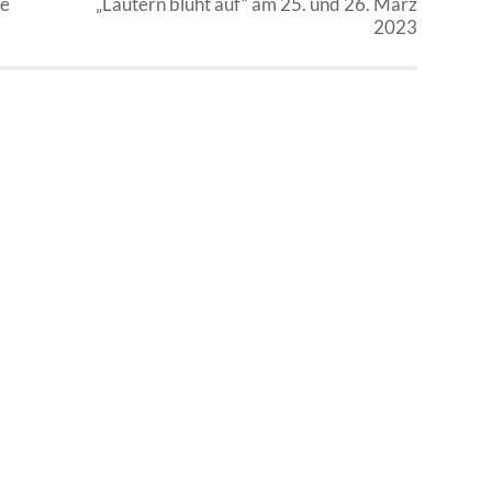
ie
„Lautern blüht auf“ am 25. und 26. März
2023