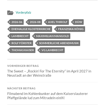
Vorderpfalz
2026-06
2026-08
AXEL THIROLF
DÜW
EHEMALIGE KLOSTERKIRCHE
FRANZISKA KÖNIG
LAMBRECHT
MAXIMILIAN MANGOLD
ROLF FÖRSTER
SOMMERLICHE ABENDMUSIK
THOMAS KAISER
VG LAMBRECHT
VORHERIGER BEITRAG
The Sweet – „Rockin‘ For The Eternity“ im April 2027 in
Neustadt an der Weinstraße
NÄCHSTER BEITRAG
Filmabend im Kohlenbunker auf dem Kaiserslauterer
Pfaffgelände lud zum Mitradeln ein￼