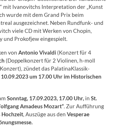
 mit Ivanovitchs Interpretation der „Kunst
ach wurde mit dem Grand Prix beim
ontreal ausgezeichnet. Neben Rundfunk- und
itch viele CD mit Werken von Chopin,
 und Prokofjew eingespielt.
ken von
Antonio Vivaldi
(Konzert für 4
ch
(Doppelkonzert für 2 Violinen, h-moll
Konzert), zündet das PalatinaKlassik-
 10.09.2023 um 17.00 Uhr im Historischen
 am
Sonntag, 17.09.2023, 17.00 Uhr,
in
St.
lfgang Amadeus Mozart“
. Zur Aufführung
 Hochzeit
, Auszüge aus den
Vesperae
önungsmesse.