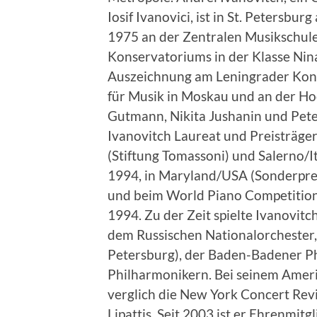
Iosif Ivanovici, ist in St. Petersb
1975 an der Zentralen Musikschule
Konservatoriums in der Klasse Nin
Auszeichnung am Leningrader Kon
für Musik in Moskau und an der Ho
Gutmann, Nikita Jushanin und Pet
Ivanovitch Laureat und Preisträge
(Stiftung Tomassoni) und Salerno/Ital
1994, in Maryland/USA (Sonderpreis)
und beim World Piano Competition i
1994. Zu der Zeit spielte Ivanovit
dem Russischen Nationalorchester, 
Petersburg), der Baden-Badener Ph
Philharmonikern. Bei seinem Amer
verglich die New York Concert Revi
Lipattis. Seit 2003 ist er Ehrenmit