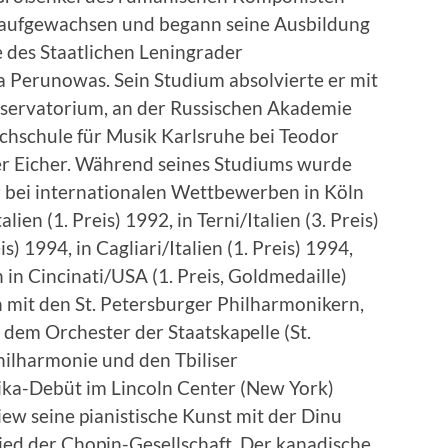
urg aufgewachsen und begann seine Ausbildung
 des Staatlichen Leningrader
a Perunowas. Sein Studium absolvierte er mit
servatorium, an der Russischen Akademie
chschule für Musik Karlsruhe bei Teodor
er Eicher. Während seines Studiums wurde
r bei internationalen Wettbewerben in Köln
ien (1. Preis) 1992, in Terni/Italien (3. Preis)
 1994, in Cagliari/Italien (1. Preis) 1994,
n Cincinati/USA (1. Preis, Goldmedaille)
ch mit den St. Petersburger Philharmonikern,
dem Orchester der Staatskapelle (St.
ilharmonie und den Tbiliser
ika-Debüt im Lincoln Center (New York)
ew seine pianistische Kunst mit der Dinu
glied der Chopin-Gesellschaft. Der kanadische