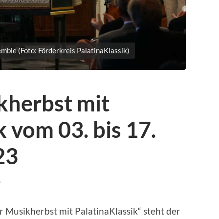
mble (Foto: Förderkreis PalatinaKlassik)
kherbst mit
k vom 03. bis 17.
23
G
r Musikherbst mit PalatinaKlassik“ steht der