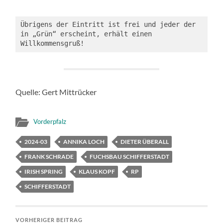
Übrigens der Eintritt ist frei und jeder der 
in „Grün“ erscheint, erhält einen 
Willkommensgruß!
Quelle: Gert Mittrücker
Vorderpfalz
2024-03
ANNIKA LOCH
DIETER ÜBERALL
FRANK SCHRADE
FUCHSBAU SCHIFFERSTADT
IRISH SPRING
KLAUS KOPF
RP
SCHIFFERSTADT
VORHERIGER BEITRAG