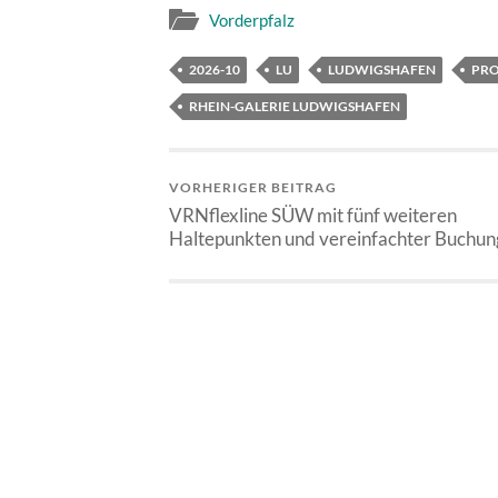
Vorderpfalz
2026-10
LU
LUDWIGSHAFEN
PRO
RHEIN-GALERIE LUDWIGSHAFEN
VORHERIGER BEITRAG
VRNflexline SÜW mit fünf weiteren
Haltepunkten und vereinfachter Buchu