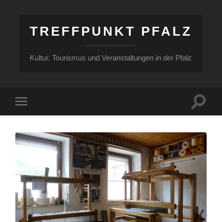
TREFFPUNKT PFALZ
Kultur, Tourismus und Veranstaltungen in der Pfalz
Suchfe
Mobile-
ein-/a
Menü
ein-/ausblenden