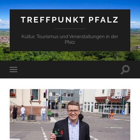
TREFFPUNKT PFALZ
Kultur, Tourismus und Veranstaltungen in der
Pfalz
Suchfe
Mobile-
ein-/a
Menü
ein-/ausblenden