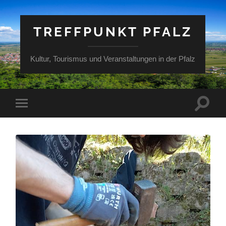
TREFFPUNKT PFALZ
Kultur, Tourismus und Veranstaltungen in der Pfalz
Suchfe
Mobile-
ein-/a
Menü
ein-/ausblenden