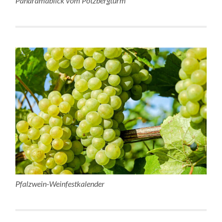
Panaramablick vom Potzbergturm
Pfalzwein-Weinfestkalender