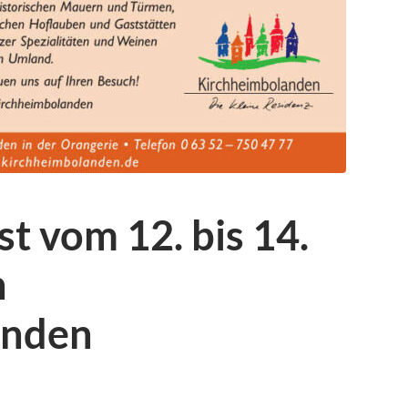
st vom 12. bis 14.
n
anden