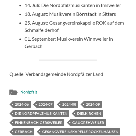
14. Juli: Die Nordpfalzmusikanten in Imsweiler
18. August: Musikverein Börrstadt in Sitters
25. August: Gesangvereinskapelle ROK auf dem
Schmalfelderhof
01. September: Musikverein Winnweiler in
Gerbach
Quelle: Verbandsgemeinde Nordpfälzer Land
Nordpfalz
2024-06
2024-07
2024-08
2024-09
DIE NORDPFALZMUSIKANTEN
DIELKIRCHEN
FINKENBACH-GERSWEILER
GAUGREHWEILER
GERBACH
GESANGVEREINSKAPELLE ROCKENHAUSEN