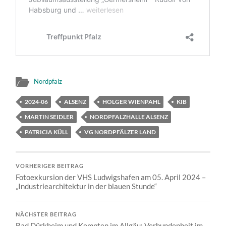
Nordpfalz
2024-06
ALSENZ
HOLGER WIENPAHL
KIB
MARTIN SEIDLER
NORDPFALZHALLE ALSENZ
PATRICIA KÜLL
VG NORDPFÄLZER LAND
VORHERIGER BEITRAG
Fotoexkursion der VHS Ludwigshafen am 05. April 2024 –
„Industriearchitektur in der blauen Stunde“
NÄCHSTER BEITRAG
Bad Dürkheim und Kempten im Allgäu: Verbundenheit im