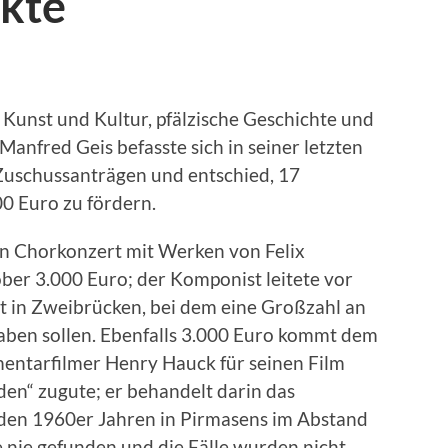
ekte
 Kunst und Kultur, pfälzische Geschichte und
anfred Geis befasste sich in seiner letzten
 Zuschussanträgen und entschied, 17
0 Euro zu fördern.
ein Chorkonzert mit Werken von Felix
er 3.000 Euro; der Komponist leitete vor
st in Zweibrücken, bei dem eine Großzahl an
aben sollen. Ebenfalls 3.000 Euro kommt dem
ntarfilmer Henry Hauck für seinen Film
den“ zugute; er behandelt darin das
 den 1960er Jahren in Pirmasens im Abstand
e nie gefunden und die Fälle wurden nicht