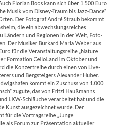
uch Florian Boos kann sich über 1.500 Euro
sche Musik vom Disney-Traum bis Jazz-Dance“
 Orten. Der Fotograf André Straub bekommt
insheim, die ein abwechslungsreiches
u Ländern und Regionen in der Welt, Foto-
en. Der Musiker Burkard Maria Weber aus
 Euro für die Veranstaltungsreihe „Nature
einer Formation CelloLand im Oktober und
d die Konzertreihe durch einen von Live-
terers und Bergsteigers Alexander Huber.
udwigshafen kommt ein Zuschuss von 1.000
nsch“ zugute, das von Fritzi Haußmanns
 und LKW-Schläuche verarbeitet hat und die
nde Kunst ausgezeichnet wurde. Der
für die Vortragsreihe „Junge
die als Forum zur Präsentation aktueller