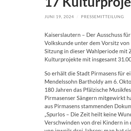
17 Kulturproj
JUNI 19, 2024
/
PRESSEMITTEILUNG
Kaiserslautern – Der Ausschuss für
Volkskunde unter dem Vorsitz von M
Sitzung in dieser Wahlperiode mit
Kulturprojekte mit insgesamt 31.00
So erhält die Stadt Pirmasens für 
Mendelssohn Bartholdy am 6. Oktob
180 Jahren das Pfälzische Musikfe
Pirmasenser Sängern mitgewirkt h
aus Pirmasens stammenden Dokume
„Spurlos – Die Zeit heilt keine Wun
Verschwinden von drei Kindern in
von jeweils drei Jahren; man hat si