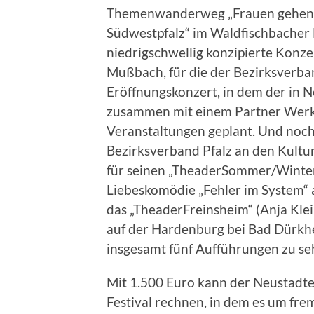
Themenwanderweg „Frauen gehen i
Südwestpfalz“ im Waldfischbacher Fo
niedrigschwellig konzipierte Konz
Mußbach, für die der Bezirksverban
Eröffnungskonzert, in dem der in N
zusammen mit einem Partner Werke 
Veranstaltungen geplant. Und noch
Bezirksverband Pfalz an den Kult
für seinen „TheaderSommer/Winter“
Liebeskomödie „Fehler im System“
das „TheaderFreinsheim“ (Anja Klei
auf der Hardenburg bei Bad Dürkhe
insgesamt fünf Aufführungen zu se
Mit 1.500 Euro kann der Neustadter
Festival rechnen, in dem es um fr