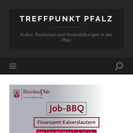
TREFFPUNKT PFALZ
Kultur, Tourismus und Veranstaltungen in der
Pfalz
Suchfe
Mobile-
ein-/a
Menü
ein-/ausblenden