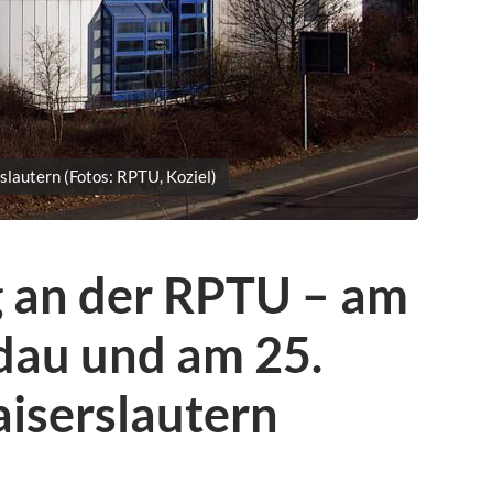
slautern (Fotos: RPTU, Koziel)
g an der RPTU – am
ndau und am 25.
aiserslautern