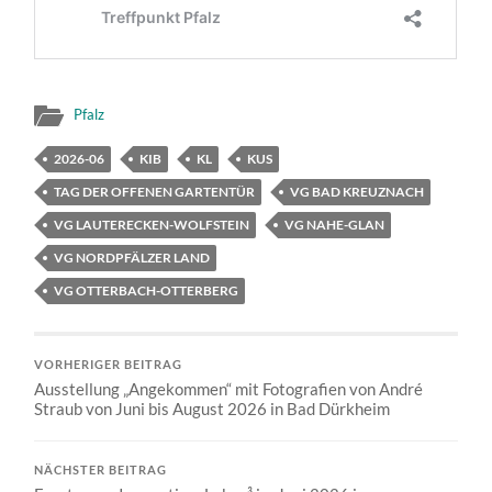
Pfalz
2026-06
KIB
KL
KUS
TAG DER OFFENEN GARTENTÜR
VG BAD KREUZNACH
VG LAUTERECKEN-WOLFSTEIN
VG NAHE-GLAN
VG NORDPFÄLZER LAND
VG OTTERBACH-OTTERBERG
VORHERIGER BEITRAG
Ausstellung „Angekommen“ mit Fotografien von André
Straub von Juni bis August 2026 in Bad Dürkheim
NÄCHSTER BEITRAG