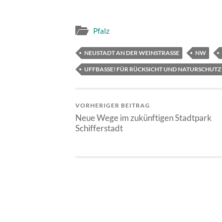
Pfalz
NEUSTADT AN DER WEINSTRASSE
NW
UFFBASSE! FÜR RÜCKSICHT UND NATURSCHUTZ
VORHERIGER BEITRAG
Neue Wege im zukünftigen Stadtpark
Schifferstadt