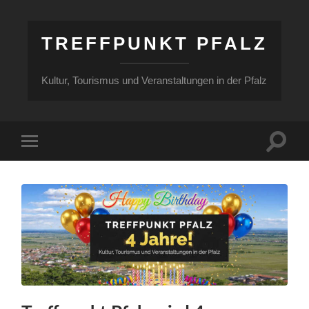
TREFFPUNKT PFALZ
Kultur, Tourismus und Veranstaltungen in der Pfalz
Suchfe
Mobile-
ein-/a
Menü
ein-/ausblenden