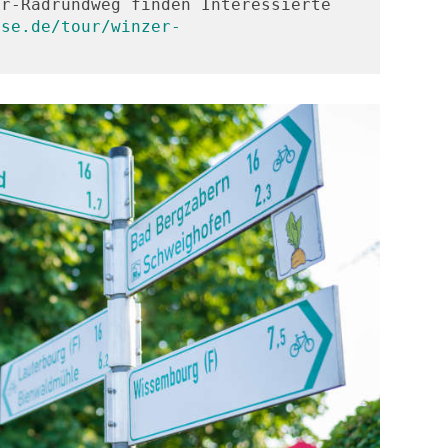
r-Radrundweg finden Interessierte 
sse.de/tour/winzer-