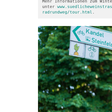
Mehr Informationen zum Winte
unter 
www.suedlicheweinstra
radrundweg/tour.html
.