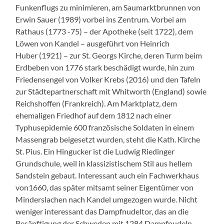
Funkenflugs zu minimieren, am Saumarktbrunnen von
Erwin Sauer (1989) vorbei ins Zentrum. Vorbei am
Rathaus (1773 -75) – der Apotheke (seit 1722), dem
Löwen von Kandel – ausgeführt von Heinrich
Huber (1921) – zur St. Georgs Kirche, deren Turm beim
Erdbeben von 1776 stark beschädigt wurde, hin zum
Friedensengel von Volker Krebs (2016) und den Tafeln
zur Städtepartnerschaft mit Whitworth (England) sowie
Reichshoffen (Frankreich). Am Marktplatz, dem
ehemaligen Friedhof auf dem 1812 nach einer
Typhusepidemie 600 französische Soldaten in einem
Massengrab beigesetzt wurden, steht die Kath. Kirche
St. Pius. Ein Hingucker ist die Ludwig Riedinger
Grundschule, weil in klassizistischem Stil aus hellem
Sandstein gebaut. Interessant auch ein Fachwerkhaus
von1660, das später mitsamt seiner Eigentümer von
Minderslachen nach Kandel umgezogen wurde. Nicht
weniger interessant das Dampfnudeltor, das an die
Besänftigung der Schweden mit 1284 Dampfnudeln