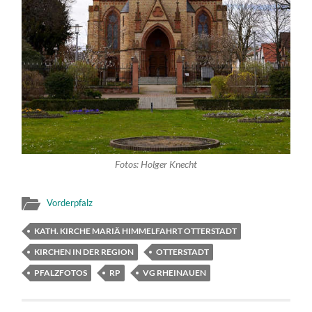
Fotos: Holger Knecht
Vorderpfalz
KATH. KIRCHE MARIÄ HIMMELFAHRT OTTERSTADT
KIRCHEN IN DER REGION
OTTERSTADT
PFALZFOTOS
RP
VG RHEINAUEN