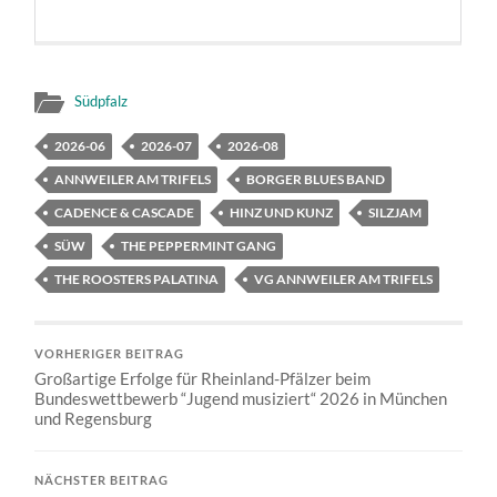
Südpfalz
2026-06
2026-07
2026-08
ANNWEILER AM TRIFELS
BORGER BLUES BAND
CADENCE & CASCADE
HINZ UND KUNZ
SILZJAM
SÜW
THE PEPPERMINT GANG
THE ROOSTERS PALATINA
VG ANNWEILER AM TRIFELS
VORHERIGER BEITRAG
Großartige Erfolge für Rheinland-Pfälzer beim
Bundeswettbewerb “Jugend musiziert“ 2026 in München
und Regensburg
NÄCHSTER BEITRAG