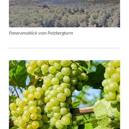
Panaramablick vom Potzbergturm