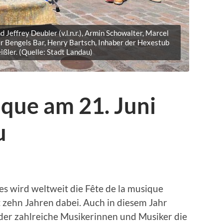
Jeffrey Deubler (v.l.n.r.), Armin Schowalter, Marcel
er Bengels Bar, Henry Bartsch, Inhaber der Hexestub
ßler. (Quelle: Stadt Landau)
ique am 21. Juni
u
s wird weltweit die Fête de la musique
t zehn Jahren dabei. Auch in diesem Jahr
der zahlreiche Musikerinnen und Musiker die