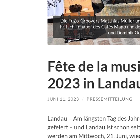
Die FuZo-Groovers Matthias Müller und 
Fritsch, Inhaber des Cafés Mago und d
und Dominik Gei
Fête de la mus
2023 in Landa
JUNI 11, 2023
/
PRESSEMITTEILUNG
Landau – Am längsten Tag des Jahre
gefeiert – und Landau ist schon sei
werden am Mittwoch, 21. Juni, wie