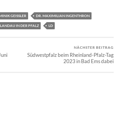
INIK GEISSLER
DR. MAXIMILIAN INGENTHRON
LANDAU IN DER PFALZ
LD
NÄCHSTER BEITRAG
Juni
Südwestpfalz beim Rheinland-Pfalz-Tag
2023 in Bad Ems dabei