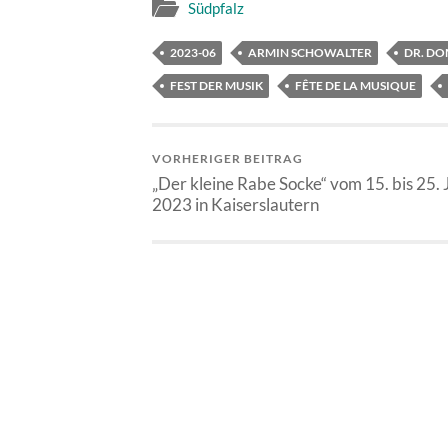
Südpfalz
2023-06
ARMIN SCHOWALTER
DR. DOM
FEST DER MUSIK
FÊTE DE LA MUSIQUE
VORHERIGER BEITRAG
„Der kleine Rabe Socke“ vom 15. bis 25. 
2023 in Kaiserslautern