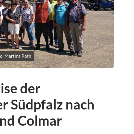
to: Martina Roth
ise der
r Südpfalz nach
und Colmar