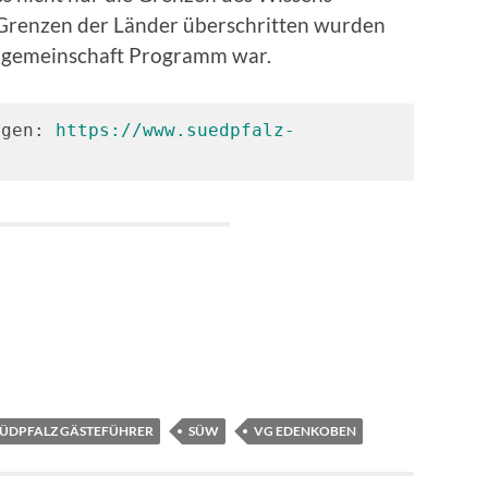
 Grenzen der Länder überschritten wurden
ngemeinschaft Programm war.
ngen: 
https://www.suedpfalz-
SÜDPFALZ GÄSTEFÜHRER
SÜW
VG EDENKOBEN