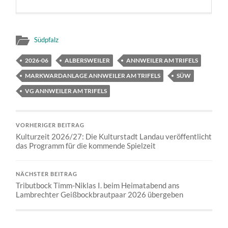
Südpfalz
2026-06
ALBERSWEILER
ANNWEILER AM TRIFELS
MARKWARDANLAGE ANNWEILER AM TRIFELS
SÜW
VG ANNWEILER AM TRIFELS
VORHERIGER BEITRAG
Kulturzeit 2026/27: Die Kulturstadt Landau veröffentlicht
das Programm für die kommende Spielzeit
NÄCHSTER BEITRAG
Tributbock Timm-Niklas I. beim Heimatabend ans
Lambrechter Geißbockbrautpaar 2026 übergeben