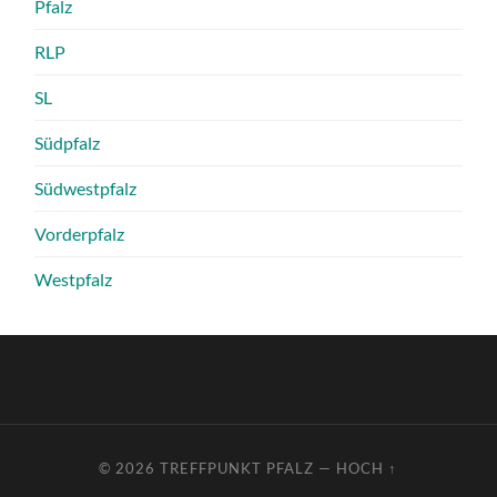
Pfalz
RLP
SL
Südpfalz
Südwestpfalz
Vorderpfalz
Westpfalz
© 2026
TREFFPUNKT PFALZ
—
HOCH ↑