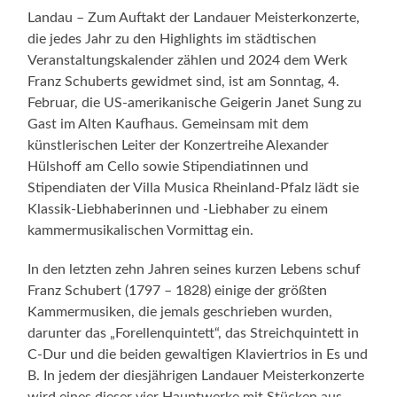
Landau – Zum Auftakt der Landauer Meisterkonzerte,
die jedes Jahr zu den Highlights im städtischen
Veranstaltungskalender zählen und 2024 dem Werk
Franz Schuberts gewidmet sind, ist am Sonntag, 4.
Februar, die US-amerikanische Geigerin Janet Sung zu
Gast im Alten Kaufhaus. Gemeinsam mit dem
künstlerischen Leiter der Konzertreihe Alexander
Hülshoff am Cello sowie Stipendiatinnen und
Stipendiaten der Villa Musica Rheinland-Pfalz lädt sie
Klassik-Liebhaberinnen und -Liebhaber zu einem
kammermusikalischen Vormittag ein.
In den letzten zehn Jahren seines kurzen Lebens schuf
Franz Schubert (1797 – 1828) einige der größten
Kammermusiken, die jemals geschrieben wurden,
darunter das „Forellenquintett“, das Streichquintett in
C-Dur und die beiden gewaltigen Klaviertrios in Es und
B. In jedem der diesjährigen Landauer Meisterkonzerte
wird eines dieser vier Hauptwerke mit Stücken aus