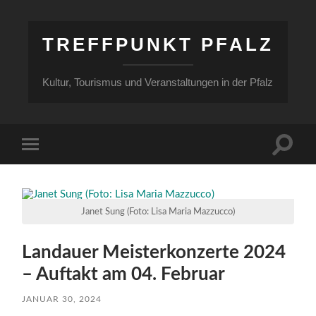
TREFFPUNKT PFALZ
Kultur, Tourismus und Veranstaltungen in der Pfalz
Suchfe
Mobile-
ein-/a
Menü
ein-/ausblenden
Janet Sung (Foto: Lisa Maria Mazzucco)
Landauer Meisterkonzerte 2024
– Auftakt am 04. Februar
JANUAR 30, 2024