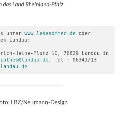
h das Land Rheinland-Pfalz
es unter 
www.lesesommer.de
 oder 
ek Landau: 

rich-Heine-Platz 10, 76829 Landau in 
liothek@landau.de
, Tel.: 06341/13-
.landau.de
, Foto: LBZ/Neumann-Design