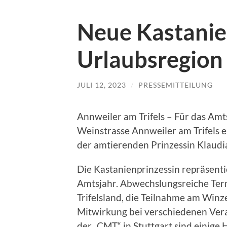
Neue Kastanien
Urlaubsregion 
JULI 12, 2023
/
PRESSEMITTEILUNG
Annweiler am Trifels – Für das Amt
Weinstrasse Annweiler am Trifels e.
der amtierenden Prinzessin Klaudia
Die Kastanienprinzessin repräsentie
Amtsjahr. Abwechslungsreiche Term
Trifelsland, die Teilnahme am Winz
Mitwirkung bei verschiedenen Vera
der „CMT“ in Stuttgart sind einig