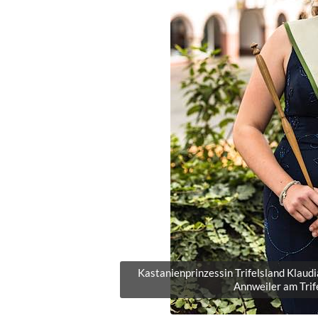
Kastanienprinzessin Trifelsland Klaudi
Annweiler am Trife