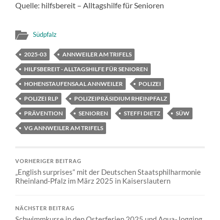
Quelle: hilfsbereit – Alltagshilfe für Senioren
Südpfalz
2025-03
ANNWEILER AM TRIFELS
HILFSBEREIT - ALLTAGSHILFE FÜR SENIOREN
HOHENSTAUFENSAAL ANNWEILER
POLIZEI
POLIZEI RLP
POLIZEIPRÄSIDIUM RHEINPFALZ
PRÄVENTION
SENIOREN
STEFFI DIETZ
SÜW
VG ANNWEILER AM TRIFELS
VORHERIGER BEITRAG
„English surprises“ mit der Deutschen Staatsphilharmonie
Rheinland-Pfalz im März 2025 in Kaiserslautern
NÄCHSTER BEITRAG
Schwimmkurse in den Osterferien 2025 und Aqua-Jogging