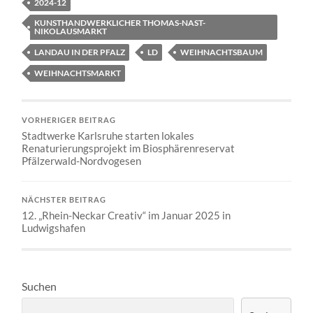
2024-12
KUNSTHANDWERKLICHER THOMAS-NAST-
NIKOLAUSMARKT
LANDAU IN DER PFALZ
LD
WEIHNACHTSBAUM
WEIHNACHTSMARKT
VORHERIGER BEITRAG
Stadtwerke Karlsruhe starten lokales
Renaturierungsprojekt im Biosphärenreservat
Pfälzerwald-Nordvogesen
NÄCHSTER BEITRAG
12. „Rhein-Neckar Creativ“ im Januar 2025 in
Ludwigshafen
Suchen