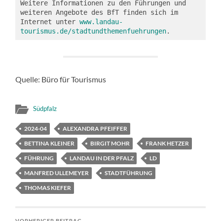
Weitere Informationen zu den Führungen und 
weiteren Angebote des BfT finden sich im 
Internet unter 
www.landau-
tourismus.de/stadtundthemenfuehrungen
.
Quelle: Büro für Tourismus
Südpfalz
2024-04
ALEXANDRA PFEIFFER
BETTINA KLEINER
BIRGIT MOHR
FRANK HETZER
FÜHRUNG
LANDAU IN DER PFALZ
LD
MANFRED ULLEMEYER
STADTFÜHRUNG
THOMAS KIEFER
VORHERIGER BEITRAG