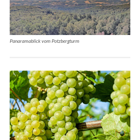
Panaramablick vom Potzbergturm