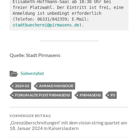
Elisabeth-Hoffmann-Saal ab 18:30 Uhr bei 
freier Platzwahl. Der Eintritt ist frei, eine 
Anmeldung ist unbedingt erforderlich 
(Telefon: 06331/842359; E-Mail: 
stadtbuecherei@pirmasens.de
).
Quelle: Stadt Pirmasens
Südwestpfalz
2024-02
AHMAD MANSOUR
FORUM ALTE POST PIRMASENS
PIRMASENS
PS
VORHERIGER BEITRAG
„Grenzüberschreitungen“ mit dem vision string quartet am
18. Januar 2024 in Kaiserslautern