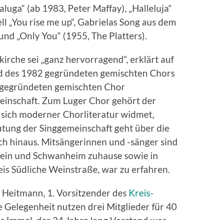
aluga“ (ab 1983, Peter Maffay), „Halleluja“
l „You rise me up“, Gabrielas Song aus dem
nd „Only You“ (1955, The Platters).
kirche sei „ganz hervorragend“, erklärt auf
nd des 1982 gegründeten gemischten Chors
gegründeten gemischten Chor
einschaft. Zum Luger Chor gehört der
r sich moderner Chorliteratur widmet,
utung der Singgemeinschaft geht über die
 hinaus. Mitsängerinnen und -sänger sind
ein und Schwanheim zuhause sowie in
s Südliche Weinstraße, war zu erfahren.
 Heitmann, 1. Vorsitzender des
Kreis-
ie Gelegenheit nutzen drei Mitglieder für 40