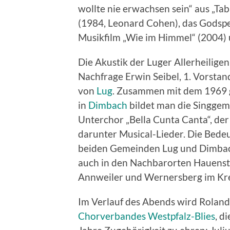
wollte nie erwachsen sein“ aus „Tab
(1984, Leonard Cohen), das Godspel
Musikfilm „Wie im Himmel“ (2004) u
Die Akustik der Luger Allerheiligen
Nachfrage Erwin Seibel, 1. Vorsta
von
Lug
. Zusammen mit dem 1969 
in
Dimbach
bildet man die Singgem
Unterchor „Bella Cunta Canta“, de
darunter Musical-Lieder. Die Bede
beiden Gemeinden Lug und Dimbach
auch in den Nachbarorten Hauenst
Annweiler und Wernersberg im Krei
Im Verlauf des Abends wird Roland
Chorverbandes Westpfalz-Blies
, d