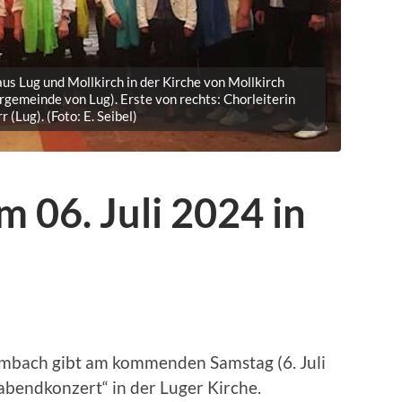
us Lug und Mollkirch in der Kirche von Mollkirch
rgemeinde von Lug). Erste von rechts: Chorleiterin
 (Lug). (Foto: E. Seibel)
 06. Juli 2024 in
imbach gibt am kommenden Samstag (6. Juli
bendkonzert“ in der Luger Kirche.