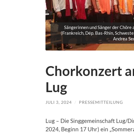
Sängerinnen und Sänger der Chöre a
(Frankreich, Dép. Bas-Rhin, Schweste
Andrea Serr
Chorkonzert am
Lug
JULI 3, 2024
/
PRESSEMITTEILUNG
Lug – Die Singgemeinschaft Lug/D
2024, Beginn 17 Uhr) ein „Sommera