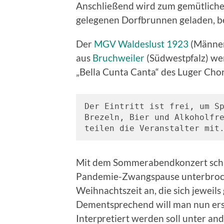
Anschließend wird zum gemütlich
gelegenen Dorfbrunnen geladen, be
Der
MGV Waldeslust 1923
(Männer
aus
Bruchweiler
(Südwestpfalz) wer
„Bella Cunta Canta“ des Luger Chor
Der Eintritt ist frei, um Sp
Brezeln, Bier und Alkoholfre
teilen die Veranstalter mit
Mit dem Sommerabendkonzert schli
Pandemie-Zwangspause unterbrochen
Weihnachtszeit an, die sich jeweils
Dementsprechend will man nun ers
Interpretiert werden soll unter an