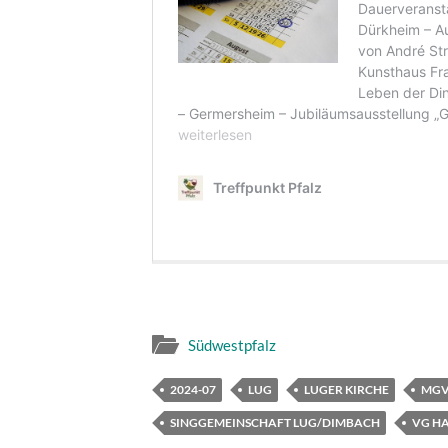
Südwestpfalz
2024-07
LUG
LUGER KIRCHE
MGV
SINGGEMEINSCHAFT LUG/DIMBACH
VG H