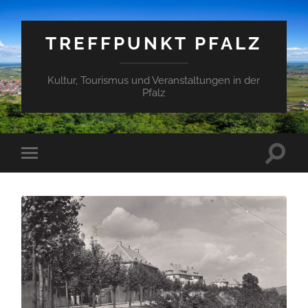
TREFFPUNKT PFALZ
Kultur, Tourismus und Veranstaltungen in der
Pfalz
Suchfe
Mobile-
ein-/a
Menü
ein-/ausblenden